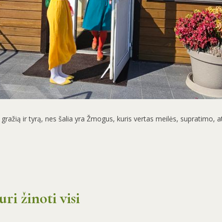
ražią ir tyrą, nes šalia yra Žmogus, kuris vertas meilės, supratimo, at
ri žinoti visi