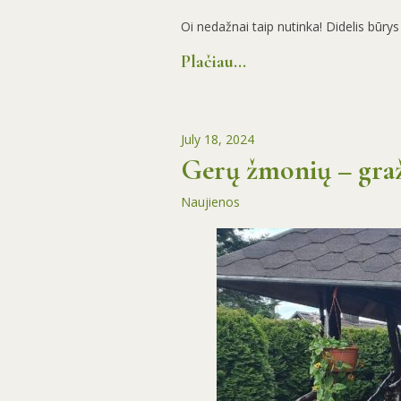
Oi nedažnai taip nutinka! Didelis būry
Plačiau...
July 18, 2024
Gerų žmonių – graž
Naujienos