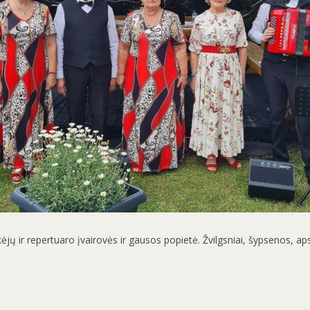
ikėjų ir repertuaro įvairovės ir gausos popietė. Žvilgsniai, šypsenos, aps