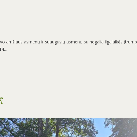
yvo amžiaus asmenų ir suaugusių asmenų su negalia ilgalaikės (trump
4...
ę