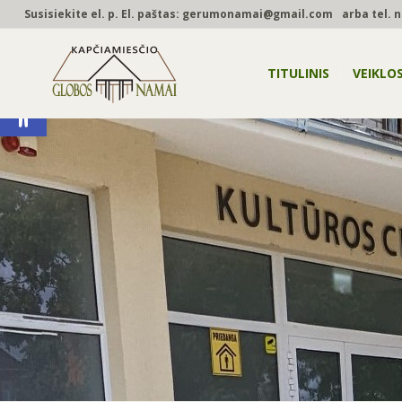
Susisiekite el. p.
El. paštas: gerumonamai@gmail.com
arba tel. n
TITULINIS
VEIKLOS
Open toolbar